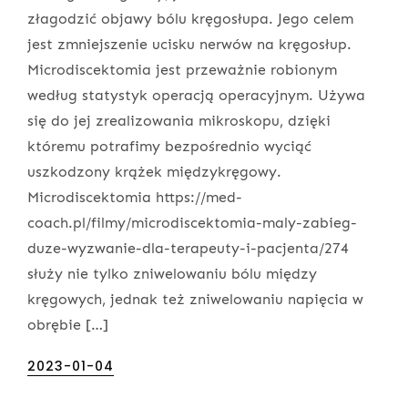
złagodzić objawy bólu kręgosłupa. Jego celem
jest zmniejszenie ucisku nerwów na kręgosłup.
Microdiscektomia jest przeważnie robionym
według statystyk operacją operacyjnym. Używa
się do jej zrealizowania mikroskopu, dzięki
któremu potrafimy bezpośrednio wyciąć
uszkodzony krążek międzykręgowy.
Microdiscektomia https://med-
coach.pl/filmy/microdiscektomia-maly-zabieg-
duze-wyzwanie-dla-terapeuty-i-pacjenta/274
służy nie tylko zniwelowaniu bólu między
kręgowych, jednak też zniwelowaniu napięcia w
obrębie […]
Posted
2023-01-04
on