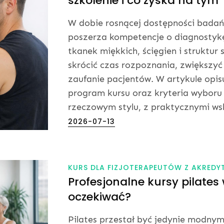
szkolenie i co zyska na tym
W dobie rosnącej dostępności badań
poszerza kompetencje o diagnostykę
tkanek miękkich, ścięgien i strukt
skrócić czas rozpoznania, zwiększyć 
zaufanie pacjentów. W artykule opis
program kursu oraz kryteria wyboru
rzeczowym stylu, z praktycznymi w
Posted
2026-07-13
on
KURS DLA FIZJOTERAPEUTÓW Z AKREDY
Profesjonalne kursy pilates
oczekiwać?
Pilates przestał być jedynie modnym