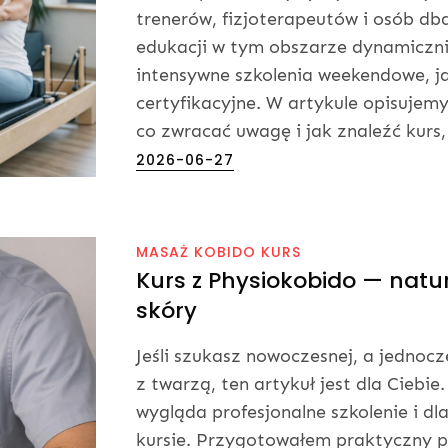
trenerów, fizjoterapeutów i osób db
edukacji w tym obszarze dynamiczni
intensywne szkolenia weekendowe, j
certyfikacyjne. W artykule opisujem
co zwracać uwagę i jak znaleźć kurs,
Posted
2026-06-27
on
MASAŻ KOBIDO KURS
Kurs z Physiokobido — natu
skóry
Jeśli szukasz nowoczesnej, a jednoc
z twarzą, ten artykuł jest dla Ciebie
wygląda profesjonalne szkolenie i d
kursie. Przygotowałem praktyczny pr