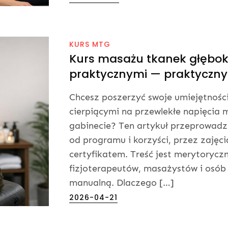
on
KURS MTG
Kurs masażu tkanek głębokic
praktycznymi — praktyczny
Chcesz poszerzyć swoje umiejętnośc
cierpiącymi na przewlekłe napięcia 
gabinecie? Ten artykuł przeprowadzi
od programu i korzyści, przez zajęc
certyfikatem. Treść jest merytorycz
fizjoterapeutów, masażystów i osób
manualną. Dlaczego […]
Posted
2026-04-21
on