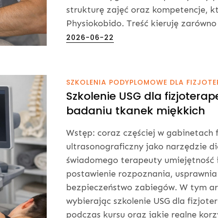
strukturę zajęć oraz kompetencje, k
Physiokobido. Treść kieruję zarówno
Posted
2026-06-22
on
SZKOLENIA PODYPLOMOWE DLA FIZJOT
Szkolenie USG dla fizjotera
badaniu tkanek miękkich
Wstęp: coraz częściej w gabinetach 
ultrasonograficzny jako narzędzie di
świadomego terapeuty umiejętność i
postawienie rozpoznania, usprawnia 
bezpieczeństwo zabiegów. W tym ar
wybierając szkolenie USG dla fizjot
podczas kursu oraz jakie realne korzy