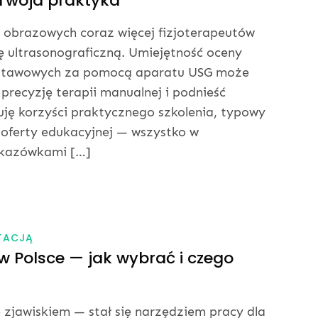
 Twoja praktyka
 obrazowych coraz więcej fizjoterapeutów
 ultrasonograficzną. Umiejętność oceny
ur stawowych za pomocą aparatu USG może
precyzję terapii manualnej i podnieść
uję korzyści praktycznego szkolenia, typowy
 oferty edukacyjnej — wszystko w
skazówkami […]
TACJĄ
 w Polsce — jak wybrać i czego
 zjawiskiem — stał się narzędziem pracy dla