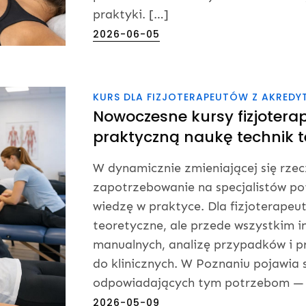
praktyki. […]
Posted
2026-06-05
on
KURS DLA FIZJOTERAPEUTÓW Z AKREDY
Nowoczesne kursy fizjotera
praktyczną naukę technik 
W dynamicznie zmieniającej się rzec
zapotrzebowanie na specjalistów po
wiedzę w praktyce. Dla fizjoterapeu
teoretyczne, ale przede wszystkim i
manualnych, analizę przypadków i p
do klinicznych. W Poznaniu pojawia 
odpowiadających tym potrzebom — 
Posted
2026-05-09