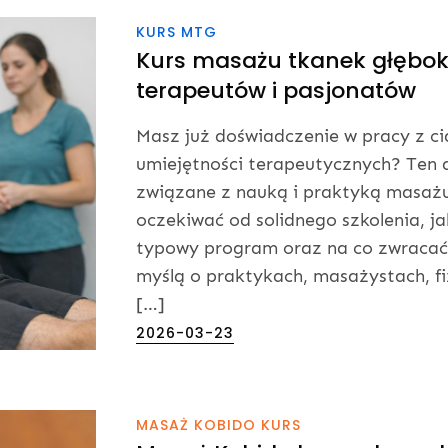
KURS MTG
Kurs masażu tkanek głębok
terapeutów i pasjonatów
Masz już doświadczenie w pracy z c
umiejętności terapeutycznych? Ten a
związane z nauką i praktyką masażu
oczekiwać od solidnego szkolenia, j
typowy program oraz na co zwracać 
myślą o praktykach, masażystach, f
[…]
Posted
2026-03-23
on
MASAŻ KOBIDO KURS