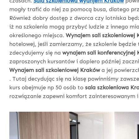
czasach.
Sala szkoleniowa wyanjem Kraków
powin
mogły trafić do niej za pomocą busa, dlatego pr
Również dobry dostęp z dworca czy lotniska bę
iż na szkolenia mogą przybyć ludzie z innego m
określonego miejsca.
Wynajem sali szkoleniowej
hotelowej, jeśli zamierzamy, że szkolenie będzie 
zdecydujemy się na
wynajem sali konferencyjnej
zaproszonych kursantów i dopiero później zaczni
Wynajem sali szkoleniowej Kraków
a jej powierzc
. Tutaj decydując się na klasę powinniśmy zawsze
kurs obejmuje np 50 osób to
sala szkoleniowa Kr
rozwiązanie zapewni komfort zainteresowanym i 