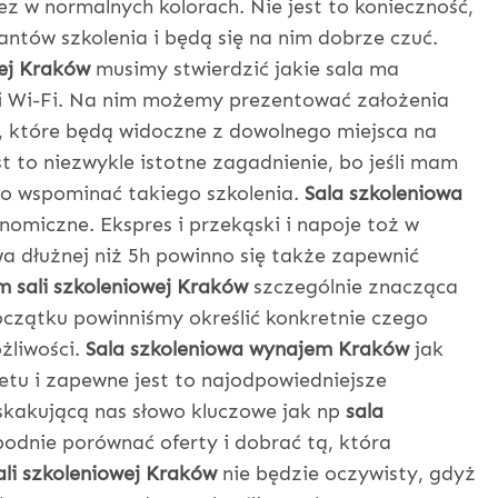
z w normalnych kolorach. Nie jest to konieczność,
ntów szkolenia i będą się na nim dobrze czuć.
ej Kraków
musimy stwierdzić jakie sala ma
i Wi-Fi. Na nim możemy prezentować założenia
, które będą widoczne z dowolnego miejsca na
st to niezwykle istotne zagadnienie, bo jeśli mam
ło wspominać takiego szkolenia.
Sala szkoleniowa
omiczne. Ekspres i przekąski i napoje toż w
wa dłużnej niż 5h powinno się także zapewnić
 sali szkoleniowej Kraków
szczególnie znacząca
oczątku powinniśmy określić konkretnie czego
żliwości.
Sala szkoleniowa wynajem Kraków
jak
etu i zapewne jest to najodpowiedniejsze
kakującą nas słowo kluczowe jak np
sala
odnie porównać oferty i dobrać tą, która
li szkoleniowej Kraków
nie będzie oczywisty, gdyż