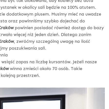
na być tak ulokowana, aby kobiety bez auta
zystanek w okolicy sali będzie na 100% atutem.
dzie dodatkowym plusem. Musimy mieć na uwadze
iasta oraz powinniśmy szybko dojechać do
 Kraków
powinien posiadać również dostęp do bazy
trwało więcej niż jeden dzień. Dlatego zanim
 Kraków
, zwróćmy szczególną uwagę na ilość
jmy poszukiwania sali.
hnia
 wsiąść zapas na liczbę kursantów. Jeżeli nasze
aków
winna zmieści około 70 osób. Takie
kolejną przestrzeń.