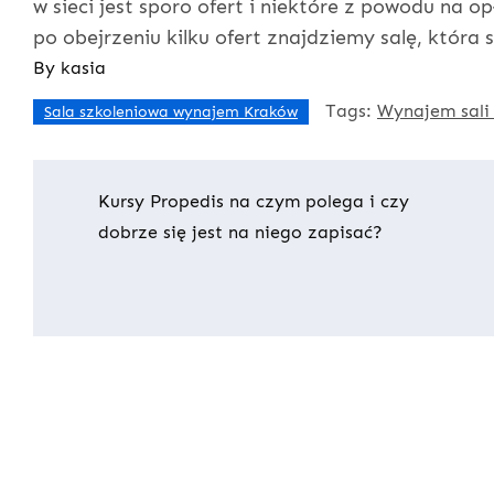
w sieci jest sporo ofert i niektóre z powodu na 
po obejrzeniu kilku ofert znajdziemy salę, która 
By
kasia
Tags:
Wynajem sali
Sala szkoleniowa wynajem Kraków
Nawigacja
Kursy Propedis na czym polega i czy
dobrze się jest na niego zapisać?
wpisu