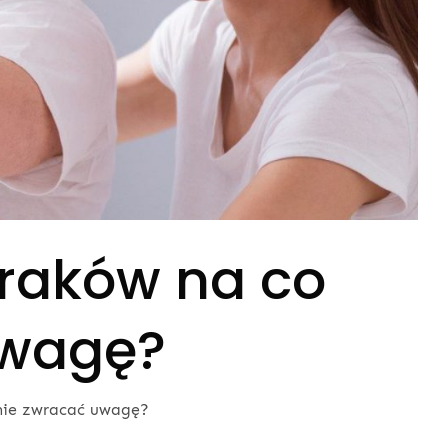
Kraków na co
uwagę?
nie zwracać uwagę?