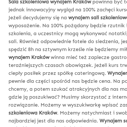
Sala szkoleniowa wynajem Kraków
powinna być te
jednak innowacyjny wygląd na 100% zachęci kursa
Jeżeli decydujemy się na
wynajem sali szkoleniow
wyposażenie. Na 100% pożądany będzie rzutnik 
szkolenia, a uczestnicy mogą wykonywać notatki
sali. Również odpowiednie fotele do siedzenia, je
spędzić 8h na sztywnym krześle nie będziemy mi
wynajem Kraków
winna mieć też zaplecze gastron
teraźniejszych czasach obowiązek. Jeżeli kurs tr
ciepły posiłek przez spółkę cateringową.
Wynajem
pewnie dla części spośród nas będzie cena. Na p
chcemy, a potem szukać atrakcyjnych dla nas mo
gdzie ją poszukiwać? Musimy skorzystać z intern
rozwiązanie. Możemy w wyszukiwarkę wpisać zas
szkoleniowa Kraków
. Możemy natychmiast i swob
najbardziej jest dla nas odpowiednia.
Wynajem sa