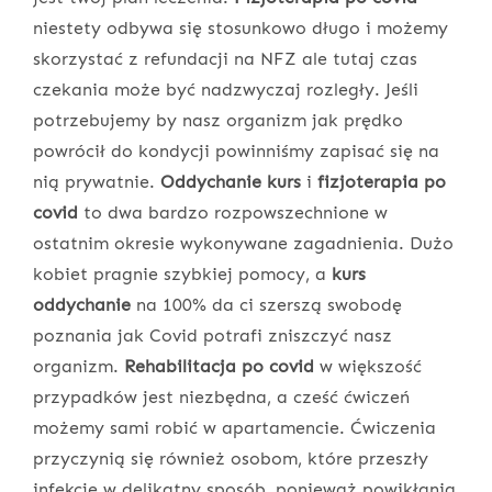
niestety odbywa się stosunkowo długo i możemy
skorzystać z refundacji na NFZ ale tutaj czas
czekania może być nadzwyczaj rozległy. Jeśli
potrzebujemy by nasz organizm jak prędko
powrócił do kondycji powinniśmy zapisać się na
nią prywatnie.
Oddychanie kurs
i
fizjoterapia po
covid
to dwa bardzo rozpowszechnione w
ostatnim okresie wykonywane zagadnienia. Dużo
kobiet pragnie szybkiej pomocy, a
kurs
oddychanie
na 100% da ci szerszą swobodę
poznania jak Covid potrafi zniszczyć nasz
organizm.
Rehabilitacja po covid
w większość
przypadków jest niezbędna, a cześć ćwiczeń
możemy sami robić w apartamencie. Ćwiczenia
przyczynią się również osobom, które przeszły
infekcję w delikatny sposób, ponieważ powikłania