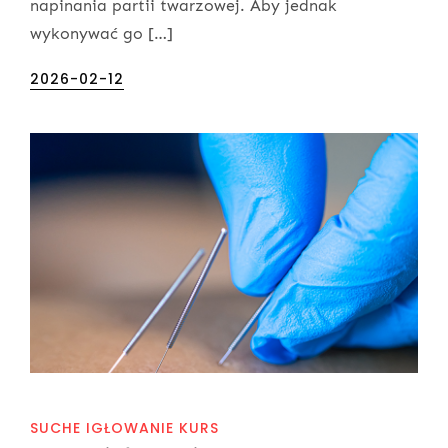
napinania partii twarzowej. Aby jednak
wykonywać go […]
Posted
2026-02-12
on
SUCHE IGŁOWANIE KURS